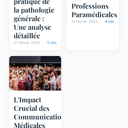
pratique de
Professions
la pathologie
Paramédicales
générale :
21 février 2025
4 min
Une analyse
détaillée
21 février 2025
5 min
L'Impact
Crucial des
Communications
Médicales