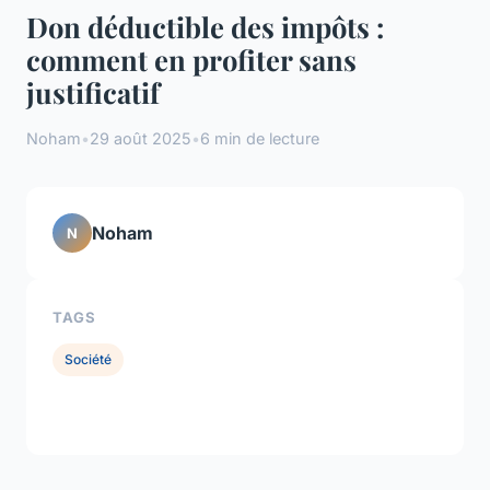
Don déductible des impôts :
comment en profiter sans
justificatif
Noham
•
29 août 2025
•
6 min de lecture
Noham
N
TAGS
Société