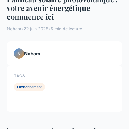
votre avenir énergétique
commence ici
Noham
•
22 juin 2025
•
5 min de lecture
Noham
N
TAGS
Environnement